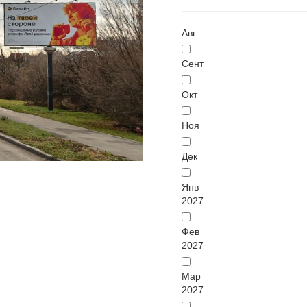
Авг
Сент
Окт
Ноя
Дек
Янв
2027
Фев
2027
Мар
2027