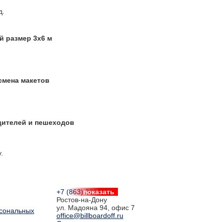
д.
й размер 3x6 м
смена макетов
дителей и пешеходов
у.
+7 (863) 301-44-77
показать
Ростов-на-Дону
ул. Мадояна 94, офис 7
рсональных
office@billboardoff.ru