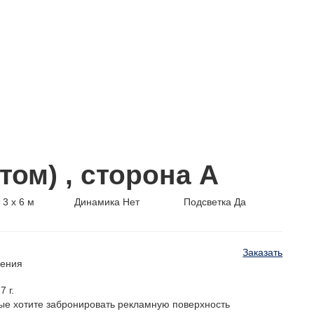
том) , cторона А
т
3 x 6 м
Динамика
Нет
Подсветка
Да
Заказать
щения
 г.
ые хотите забронировать рекламную поверхность