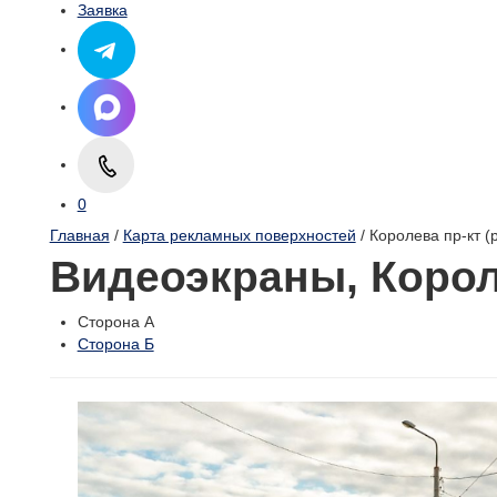
Заявка
0
Главная
/
Карта рекламных поверхностей
/ Королева пр-кт (
Видеоэкраны, Короле
Сторона А
Сторона Б