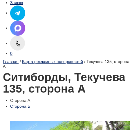
Заявка
0
Главная
/
Карта рекламных поверхностей
/ Текучева 135, cторона
А
Ситиборды, Текучева
135, cторона А
Сторона А
Сторона Б