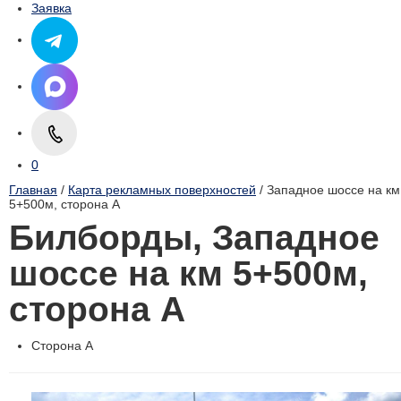
Заявка
0
Главная
/
Карта рекламных поверхностей
/ Западное шоссе на км
5+500м, cторона А
Билборды, Западное
шоссе на км 5+500м,
cторона А
Сторона А